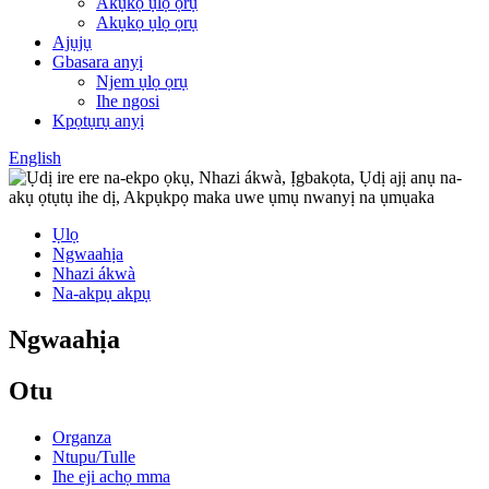
Akụkọ ụlọ ọrụ
Akụkọ ụlọ ọrụ
Ajụjụ
Gbasara anyị
Njem ụlọ ọrụ
Ihe ngosi
Kpọtụrụ anyị
English
Ụlọ
Ngwaahịa
Nhazi ákwà
Na-akpụ akpụ
Ngwaahịa
Otu
Organza
Ntupu/Tulle
Ihe eji achọ mma