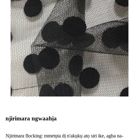
njirimara ngwaahịa
Njirimara flocking: mmetụta dị n'akụkụ atọ siri ike, agba na-