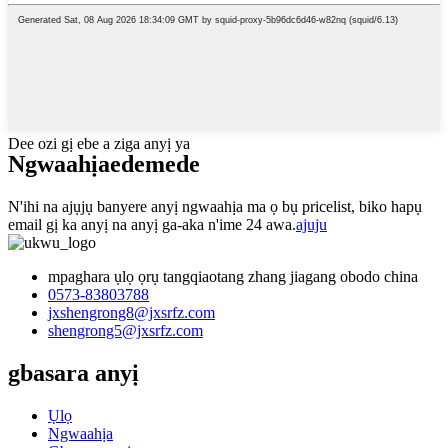
Dee ozi gị ebe a ziga anyị ya
Ngwaahịa
edemede
N'ihi na ajụjụ banyere anyị ngwaahịa ma ọ bụ pricelist, biko hapụ
email gị ka anyị na anyị ga-aka n'ime 24 awa.
ajuju
mpaghara ụlọ ọrụ tangqiaotang zhang jiagang obodo china
0573-83803788
jxshengrong8@jxsrfz.com
shengrong5@jxsrfz.com
gbasara anyị
Ụlọ
Ngwaahịa