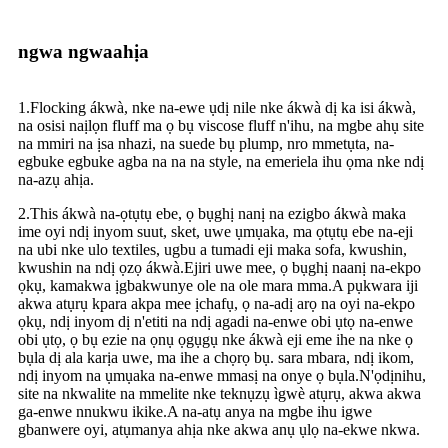
ngwa ngwaahịa
1.Flocking ákwà, nke na-ewe ụdị nile nke ákwà dị ka isi ákwà,
na osisi naịlọn fluff ma ọ bụ viscose fluff n'ihu, na mgbe ahụ site
na mmiri na ịsa nhazi, na suede bụ plump, nro mmetụta, na-
egbuke egbuke agba na na na style, na emeriela ihu ọma nke ndị
na-azụ ahịa.
2.This ákwà na-ọtụtụ ebe, ọ bụghị nanị na ezigbo ákwà maka
ime oyi ndị inyom suut, sket, uwe ụmụaka, ma ọtụtụ ebe na-eji
na ubi nke ulo textiles, ugbu a tumadi eji maka sofa, kwushin,
kwushin na ndị ọzọ ákwà.Ejiri uwe mee, ọ bụghị naanị na-ekpo
ọkụ, kamakwa ịgbakwunye ole na ole mara mma.A pụkwara iji
akwa atụrụ kpara akpa mee ịchafụ, ọ na-adị arọ na oyi na-ekpo
ọkụ, ndị inyom dị n'etiti na ndị agadi na-enwe obi ụtọ na-enwe
obi ụtọ, ọ bụ ezie na ọnụ ọgụgụ nke ákwà eji eme ihe na nke ọ
bụla dị ala karịa uwe, ma ihe a chọrọ bụ. sara mbara, ndị ikom,
ndị inyom na ụmụaka na-enwe mmasị na onye ọ bụla.N'ọdịnihu,
site na nkwalite na mmelite nke teknụzụ ìgwè atụrụ, akwa akwa
ga-enwe nnukwu ikike.A na-atụ anya na mgbe ihu igwe
gbanwere oyi, atụmanya ahịa nke akwa anụ ụlọ na-ekwe nkwa.