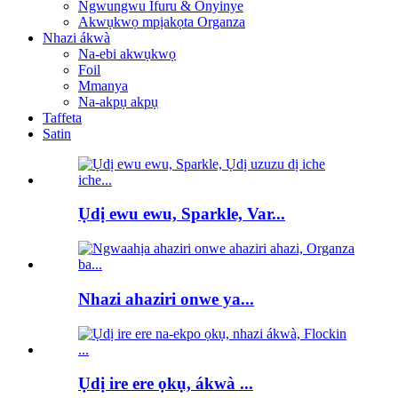
Ngwungwu Ifuru & Onyinye
Akwụkwọ mpịakọta Organza
Nhazi ákwà
Na-ebi akwụkwọ
Foil
Mmanya
Na-akpụ akpụ
Taffeta
Satin
Ụdị ewu ewu, Sparkle, Var...
Nhazi ahaziri onwe ya...
Ụdị ire ere ọkụ, ákwà ...