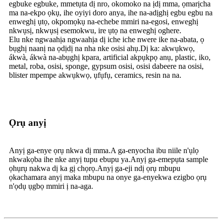
egbuke egbuke, mmetụta dị nro, okomoko na ịdị mma, ọmarịcha
ma na-ekpo ọkụ, ihe oyiyi doro anya, ihe na-adịghị egbu egbu na
enweghị ụtọ, okpomọkụ na-echebe mmiri na-egosi, enweghị
nkwụsị, nkwụsị esemokwu, ire ụtọ na enweghị oghere.
Elu nke ngwaahịa ngwaahịa dị iche iche nwere ike na-abata, ọ
bụghị naanị na ọdịdị na nha nke osisi ahụ.Dị ka: akwụkwọ,
ákwà, ákwà na-abụghị kpara, artificial akpụkpọ anụ, plastic, iko,
metal, roba, osisi, sponge, gypsum osisi, osisi dabeere na osisi,
blister mpempe akwụkwọ, ụfụfụ, ceramics, resin na na.
Ọrụ anyị
Anyị ga-enye ọrụ nkwa dị mma.A ga-enyocha ibu niile n'ụlọ
nkwakọba ihe nke anyị tupu ebupu ya.Anyị ga-emepụta sample
ọhụrụ nakwa dị ka gị chọrọ.Anyị ga-eji ndị ọrụ mbupu
ọkachamara anyị maka mbupu na onye ga-enyekwa ezigbo ọrụ
n'ọdụ ụgbọ mmiri ị na-aga.