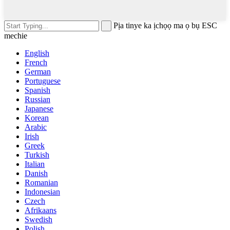
Pịa tinye ka ịchọọ ma ọ bụ ESC
mechie
English
French
German
Portuguese
Spanish
Russian
Japanese
Korean
Arabic
Irish
Greek
Turkish
Italian
Danish
Romanian
Indonesian
Czech
Afrikaans
Swedish
Polish