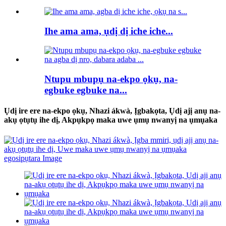
Ihe ama ama, ụdị dị iche iche...
Ntupu mbupụ na-ekpo ọkụ, na-
egbuke egbuke na...
Ụdị ire ere na-ekpo ọkụ, Nhazi ákwà, Ịgbakọta, Ụdị ajị anụ na-
akụ ọtụtụ ihe dị, Akpụkpọ maka uwe ụmụ nwanyị na ụmụaka