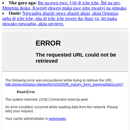
Nke gara aga:
Ihe na-ewu ewu, Ụdị dị iche iche, Ìhè na nro,
Mmetụta ikuku, Kwesịrị ekwesị maka uwe ụmụ nwanyị na ụmụaka
Osote:
Ngwaahịa ahaziri onwe ahaziri ahazi, akpa Organza,
agba dị iche iche, nha dị iche iche nwere ike ịhazi ya, jiri maka
nkwakọ ngwaahịa, akpa onyinye.