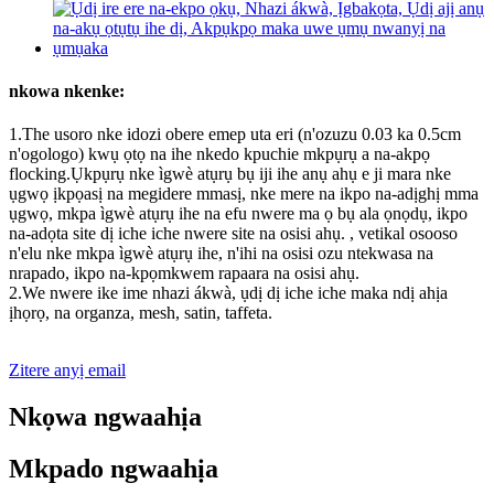
nkowa nkenke:
1.The usoro nke idozi obere emep uta eri (n'ozuzu 0.03 ka 0.5cm
n'ogologo) kwụ ọtọ na ihe nkedo kpuchie mkpụrụ a na-akpọ
flocking.Ụkpụrụ nke ìgwè atụrụ bụ iji ihe anụ ahụ e ji mara nke
ụgwọ ịkpọasị na megidere mmasị, nke mere na ikpo na-adịghị mma
ụgwọ, mkpa ìgwè atụrụ ihe na efu nwere ma ọ bụ ala ọnọdụ, ikpo
na-adọta site dị iche iche nwere site na osisi ahụ. , vetikal osooso
n'elu nke mkpa ìgwè atụrụ ihe, n'ihi na osisi ozu ntekwasa na
nrapado, ikpo na-kpọmkwem rapaara na osisi ahụ.
2.We nwere ike ime nhazi ákwà, ụdị dị iche iche maka ndị ahịa
ịhọrọ, na organza, mesh, satin, taffeta.
Zitere anyị email
Nkọwa ngwaahịa
Mkpado ngwaahịa