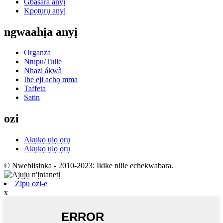
Gbasara anyị
Kpọtụrụ anyị
ngwaahịa anyị
Organza
Ntupu/Tulle
Nhazi ákwà
Ihe eji achọ mma
Taffeta
Satin
ozi
Akụkọ ụlọ ọrụ
Akụkọ ụlọ ọrụ
© Nwebiisinka - 2010-2023: Ikike niile echekwabara.
Zipu ozi-e
x