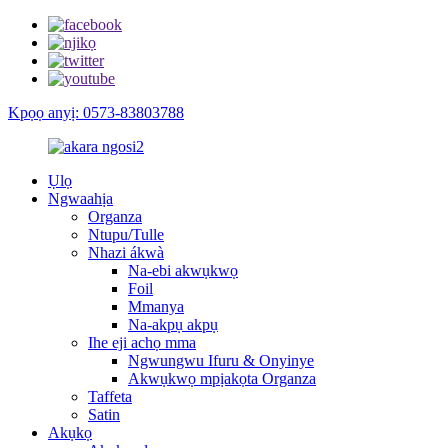
Kpọọ anyị: 0573-83803788
Ụlọ
Ngwaahịa
Organza
Ntupu/Tulle
Nhazi ákwà
Na-ebi akwụkwọ
Foil
Mmanya
Na-akpụ akpụ
Ihe eji achọ mma
Ngwungwu Ifuru & Onyinye
Akwụkwọ mpịakọta Organza
Taffeta
Satin
Akụkọ